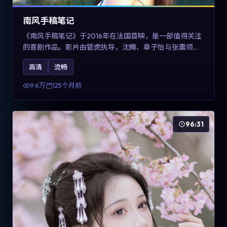
南风手稿笔记
《南风手稿笔记》于2016年在法国首映，是一部值得关注
的喜剧作品。影片由管虎执导，沈腾、章子怡与张震领衔
出演。剧情通过回忆与现实交错呈现记忆的可塑性，整体
高清
流畅
完成度高，适合希望了解法国喜剧类型创作的观众在线观
看。
9.6万
125个月前
96:31