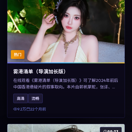
热门
雾港清单（导演加长版）
在线观看《雾港清单（导演加长版）》可了解2024年前后
中国香港悬疑片的叙事取向。本片由郭帆掌舵，张译、王
景春与咏梅主演，情节通过音乐与声音设计强化情绪张
高清
流畅
力，兼具娱乐性与讨论空间，适合作为片单补充与类型对
比参考。
9.2万
22个月前
99:33