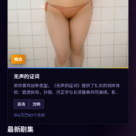
精选
无声的证词
若你喜欢战争类型，《无声的证词》提供了扎实的视听体
验：管虎执导，孙俪、河正宇与长泽雅美共同演绎。影片
2019年于澳大利亚上映，内容在罪案类型框架内探讨制度
高清
流畅
与个体关系，关键词包含高清流畅、人物关系与情节反
转，适合检索「2019战争」「澳大利亚电影」的用户。
4万
83个月前
最新剧集