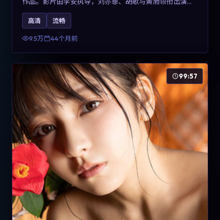
作品。影片由李安执导，刘亦菲、胡歌与黄渤领衔出演。
剧情用喜剧外壳包裹对现实规则的温和反讽，整体完成度
高清
流畅
高，适合希望了解意大利冒险类型创作的观众在线观看。
9.5万
44个月前
99:57