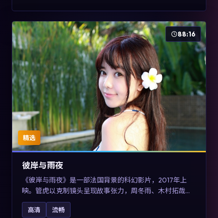
88:16
精选
彼岸与雨夜
《彼岸与雨夜》是一部法国背景的科幻影片，2017年上
映。管虎以克制镜头呈现故事张力，周冬雨、木村拓哉与
张震的对手戏可圈可点。剧情层面在真实历史背景下虚构
高清
流畅
一段跨国追寻之旅，对关注导演风格与演员阵容的观众具