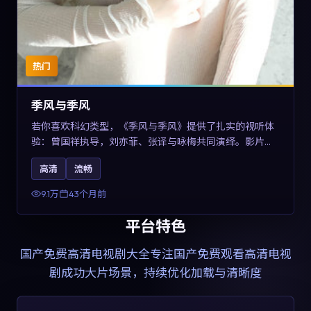
热门
季风与季风
若你喜欢科幻类型，《季风与季风》提供了扎实的视听体
验：曾国祥执导，刘亦菲、张译与咏梅共同演绎。影片
2023年于西班牙上映，内容在有限空间内完成高密度的戏
高清
流畅
剧冲突，关键词包含高清流畅、人物关系与情节反转，适
合检索「2023科幻」「西班牙电影」的用户。
9.1万
43个月前
平台特色
国产免费高清电视剧大全
专注国产免费观看高清电视
剧成功大片场景，持续优化加载与清晰度