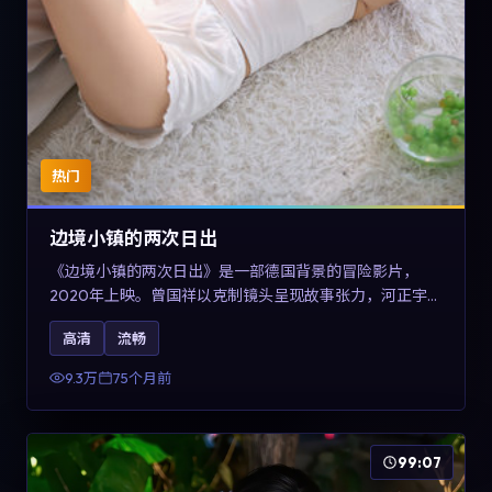
热门
边境小镇的两次日出
《边境小镇的两次日出》是一部德国背景的冒险影片，
2020年上映。曾国祥以克制镜头呈现故事张力，河正宇、
孙俪与任素汐的对手戏可圈可点。剧情层面在战争余波中
高清
流畅
刻画小人物的尊严与信念，对关注导演风格与演员阵容的
观众具有检索与收藏价值。
9.3万
75个月前
99:07