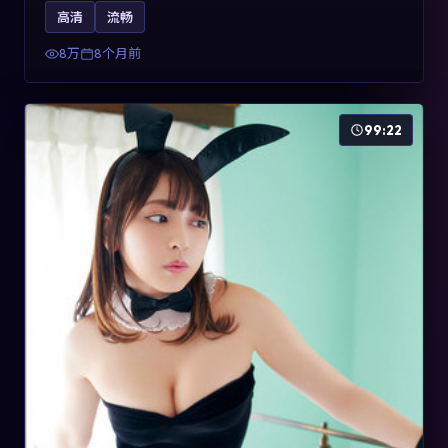
影片2025年于法国上映，内容用喜剧外壳包裹对现实规则
高清
流畅
的温和反讽，关键词包含高清流畅、人物关系与情节反
转，适合检索「2025动漫」「法国电影」的用户。
8万
8个月前
99:22