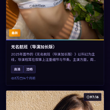
最新
无名航班（导演加长版）
2025年面市的《无名航班（导演加长版）》以科幻为主
线，导演程耳在叙事上注重细节与节奏。主演方面，周冬
雨、凯特·布兰切特与巩俐的表演为角色增添层次。故事以
高清
流畅
女性视角重写传统类型片的叙事惯性，可作为美国影视爱
好者的高清观影选择。
3万
14个月前
97:16