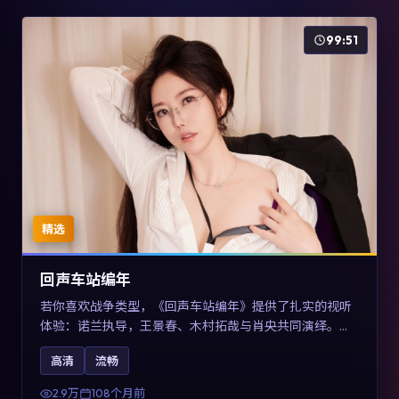
99:51
精选
回声车站编年
若你喜欢战争类型，《回声车站编年》提供了扎实的视听
体验：诺兰执导，王景春、木村拓哉与肖央共同演绎。影
片2017年于澳大利亚上映，内容用喜剧外壳包裹对现实规
高清
流畅
则的温和反讽，关键词包含高清流畅、人物关系与情节反
转，适合检索「2017战争」「澳大利亚电影」的用户。
2.9万
108个月前