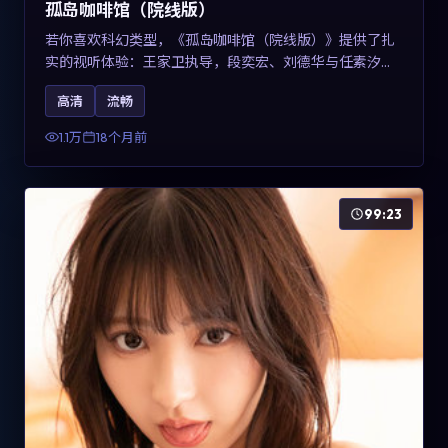
孤岛咖啡馆（院线版）
若你喜欢科幻类型，《孤岛咖啡馆（院线版）》提供了扎
实的视听体验：王家卫执导，段奕宏、刘德华与任素汐共
同演绎。影片2025年于中国台湾上映，内容用冷峻镜头语
高清
流畅
言观察城市夜间的孤独，关键词包含高清流畅、人物关系
与情节反转，适合检索「2025科幻」「中国台湾电影」的
1.1万
18个月前
用户。
99:23