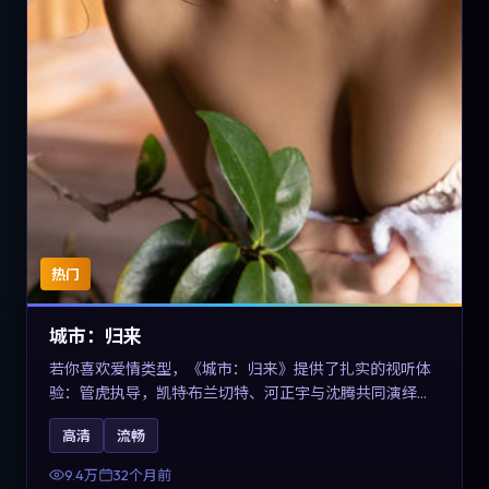
热门
城市：归来
若你喜欢爱情类型，《城市：归来》提供了扎实的视听体
验：管虎执导，凯特·布兰切特、河正宇与沈腾共同演绎。
影片2023年于德国上映，内容在有限空间内完成高密度的
高清
流畅
戏剧冲突，关键词包含高清流畅、人物关系与情节反转，
适合检索「2023爱情」「德国电影」的用户。
9.4万
32个月前