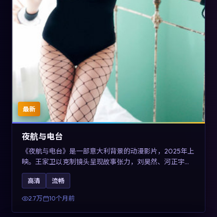
最新
夜航与电台
《夜航与电台》是一部意大利背景的动漫影片，2025年上
映。王家卫以克制镜头呈现故事张力，刘昊然、河正宇与
王景春的对手戏可圈可点。剧情层面以多线叙事拼贴都市
高清
流畅
边缘人的选择与救赎，对关注导演风格与演员阵容的观众
具有检索与收藏价值。
2.7万
10个月前