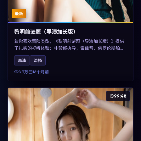
最新
黎明前谜题（导演加长版）
若你喜欢冒险类型，《黎明前谜题（导演加长版）》提供
了扎实的视听体验：朴赞郁执导，雷佳音、佛罗伦斯·珀与
章子怡共同演绎。影片2025年于美国上映，内容在有限空
高清
流畅
间内完成高密度的戏剧冲突，关键词包含高清流畅、人物
关系与情节反转，适合检索「2025冒险」「美国电影」的
8.3万
16个月前
用户。
99:48